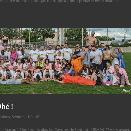
ne séance orientée pratique du rugby à 7 pour préparer les échéances
hé !
inines
,
Séniors
,
U18
,
U5
 Val Masqué. Une fois de plus les Coyotes de l’entente UBM94-ESVitry avaien