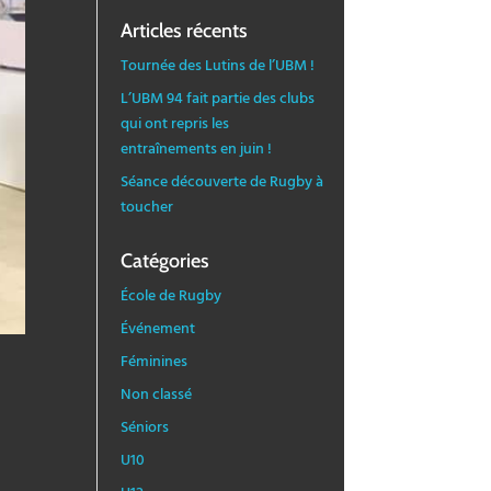
Articles récents
Tournée des Lutins de l’UBM !
L’UBM 94 fait partie des clubs
qui ont repris les
entraînements en juin !
Séance découverte de Rugby à
toucher
Catégories
École de Rugby
Événement
Féminines
Non classé
Séniors
U10