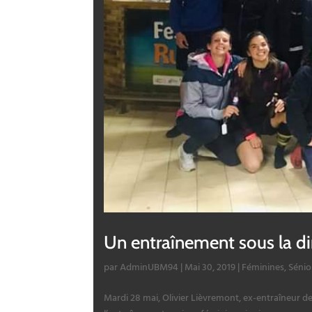
Un entraînement sous la di
par
AdminUBM94
|
Mai 30, 2019
|
Féminines
,
Sénio
Mardi 28 mai, Olivier Lièvremont, ex-entraîneur de