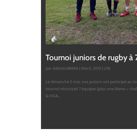
Tournoi juniors de rugby à
par
AdminUBM94
|
Mai 9, 2019
|
U18
Le dimanche 5 mai, nos juniors ont participé au t
tournoi réunissait 7 équipes (plus une 8ème « cha
la VGA...