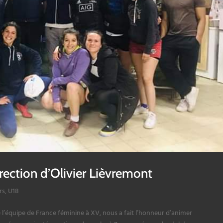
rection d’Olivier Lièvremont
rs
,
U18
 l’équipe de France féminine à XV, nous a fait l’honneur d’animer