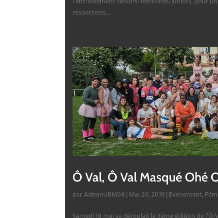
l’entraînement seniors-féminines-juniors, pour u
respectives...
Ô Val, Ô Val Masqué Ohé O
par
AdminUBM94
|
Mai 20, 2019
|
Événement
,
Fém
Samedi 18 mai se déroulait la 3ème édition de l’Ô