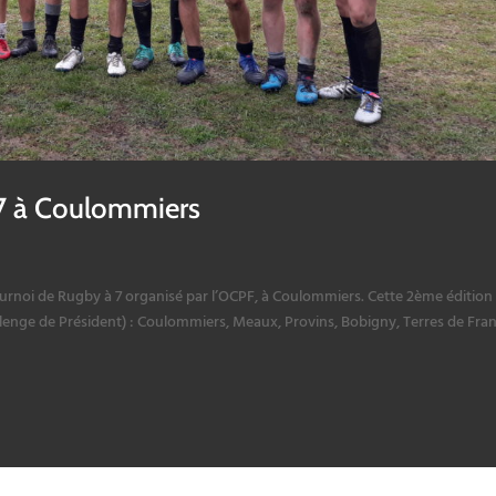
 7 à Coulommiers
ournoi de Rugby à 7 organisé par l’OCPF, à Coulommiers. Cette 2ème édition
llenge de Président) : Coulommiers, Meaux, Provins, Bobigny, Terres de Fra