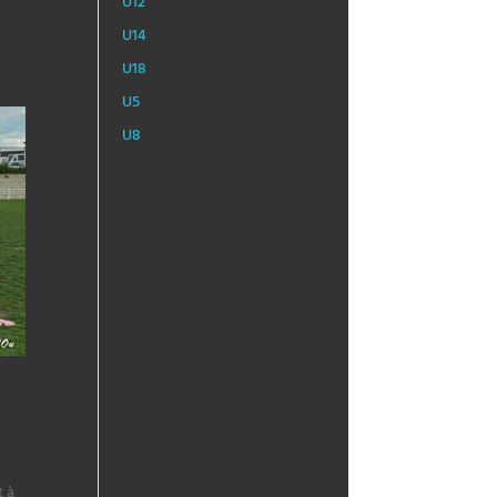
U12
U14
U18
U5
U8
t à