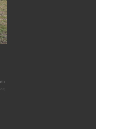
 du
nce,