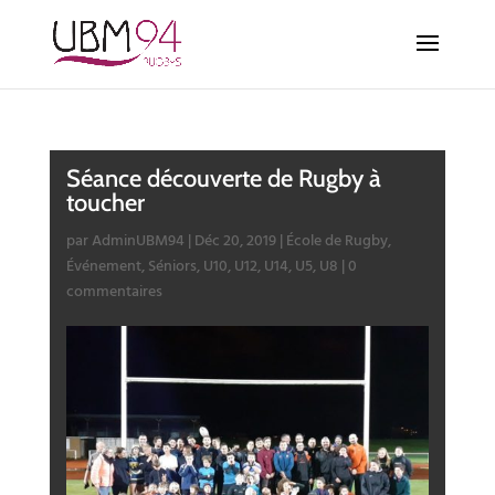
Séance découverte de Rugby à
toucher
par
AdminUBM94
|
Déc 20, 2019
|
École de Rugby
,
Événement
,
Séniors
,
U10
,
U12
,
U14
,
U5
,
U8
|
0
commentaires