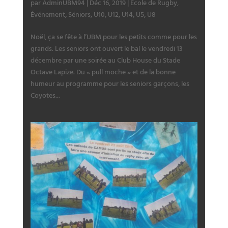
par
AdminUBM94
|
Déc 16, 2019
|
École de Rugby
,
Événement
,
Séniors
,
U10
,
U12
,
U14
,
U5
,
U8
Noël, ça se fête à l’UBM pour les petits comme pour les
grands. Les seniors ont ouvert le bal le vendredi 13
décembre par une soirée au Club House du Stade
Octave Lapize. Du « pull moche » et de la bonne
humeur au programme pour les seniors garçons, les
Coyotes...