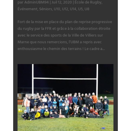
par
AdminUBM94
|
Juil 12, 2020
|
École de Rugby
,
Événement
,
Séniors
,
U10
,
U12
,
U14
,
U5
,
U8
Fort de la mise en place du plan de reprise progressive
du rugby par la FFR et grâce à la collaboration étroite
avec le service des sports de la Ville de Villiers sur
Marne que nous remercions, l’UBM a repris avec
enthousiasme le chemin des terrains ! Le cadre a...