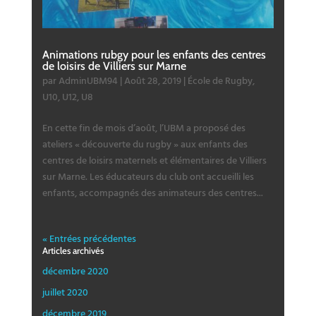
Animations rubgy pour les enfants des centres
de loisirs de Villiers sur Marne
par
AdminUBM94
|
Août 28, 2019
|
École de Rugby
,
U10
,
U12
,
U8
En cette fin de mois d’août, l’UBM a proposé des
ateliers « découverte du rugby » aux enfants des
centres de loisirs maternels et élémentaires de Villiers
sur Marne. Les éducateurs du club ont accueilli les
enfants, accompagnés des animateurs des centres...
« Entrées précédentes
Articles archivés
décembre 2020
juillet 2020
décembre 2019