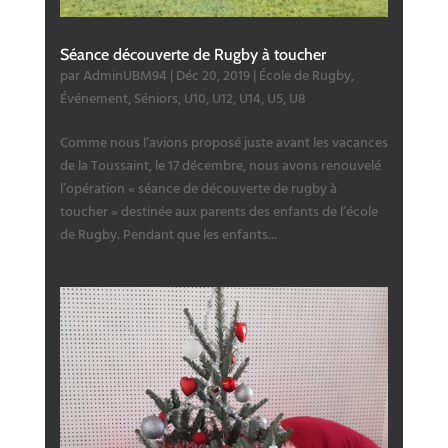
Séance découverte de Rugby à toucher
par
AdminUBM94
|
Déc 20, 2019
|
École de Rugby
,
Événement
,
Séniors
,
U10
,
U12
,
U14
,
U5
,
U8
Comme nous l’avions proposé juste avant les vacances
de la Toussaint, le 17 décembre, nous avons renouvelé
l’opération « séance de découverte de rugby à
toucher » destinée aux parents des enfants de l’école
de Rugby. Pendant que les enfants...