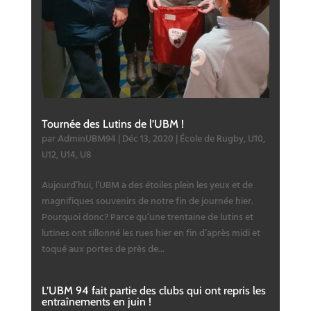
Tournée des Lutins de l’UBM !
par
AdminUBM94
|
Déc 13, 2020
|
École de Rugby
,
U10
,
U12
,
U14
,
U8
Aujourd’hui, l’UBM a des étoiles plein les yeux et de
magnifiques souvenirs de notre fin de journée hier.
Pourquoi donc? Parce qu’une trentaine de lutins et
lutines ont sillonné les rues hier en fin d’après midi et
toqué aux portes de près de...
L’UBM 94 fait partie des clubs qui ont repris les
entraînements en juin !