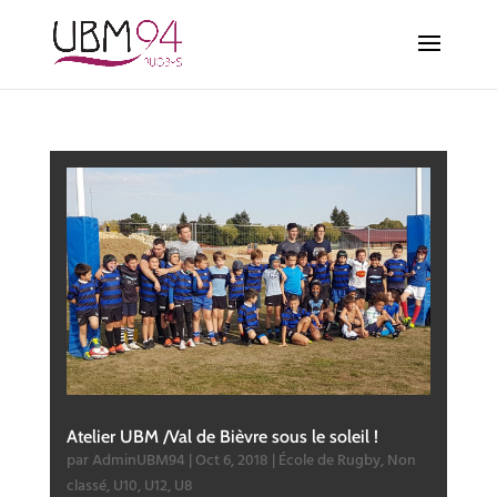
Atelier UBM /Val de Bièvre sous le soleil !
par
AdminUBM94
|
Oct 6, 2018
|
École de Rugby
,
Non
classé
,
U10
,
U12
,
U8