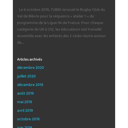
Le 6 octobre 2018, l’UBM recevait le Rugby Club du
Val de Bièvre pour la séquence « atelier 1 » du
programme de la Ligue Ile de France. Pour chaque
catégorie de U6 à U12, les éducateurs ont travaillé
ensemble avec les enfants des 2 clubs réunis autour
de...
Articles archivés
décembre 2020
juillet 2020
décembre 2019
août 2019
mai 2019
avril 2019
octobre 2018
juin 2018