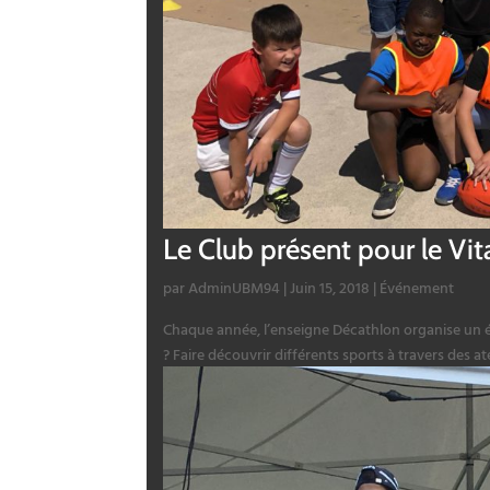
Le Club présent pour le Vi
par
AdminUBM94
|
Juin 15, 2018
|
Événement
Chaque année, l’enseigne Décathlon organise un é
? Faire découvrir différents sports à travers des a