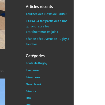
Articles récents
Tournée des Lutins de l’UBM !
L’UBM 94 fait partie des clubs
qui ont repris les
entraînements en juin !
Séance découverte de Rugby à
toucher
Catégories
École de Rugby
Événement
ept
Féminines
Non classé
Séniors
U10