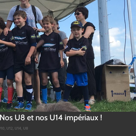
 Nos U8 et nos U14 impériaux !
U10
,
U12
,
U14
,
U8