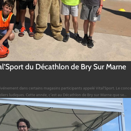
tal’Sport du Décathlon de Bry Sur Marne
vénement dans certains magasins participants appelé Vital’Sport. Le conc
teliers ludiques. Cette année, c’est au Décathlon de Bry sur Marne que se...