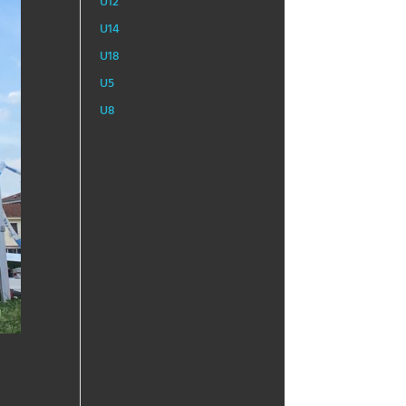
U12
U14
U18
U5
U8