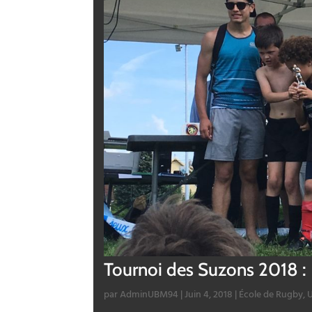
Tournoi des Suzons 2018 :
par
AdminUBM94
|
Juin 4, 2018
|
École de Rugby
,