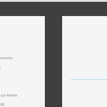
ncamento
E
-sur-Marne
RNE