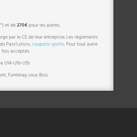
*) et de
270€
pour les autres.
ge par le CE de leur entreprise. Les règlements
du Pass’Loisirs,
coupons sports
. Pour tout autre
 fois acceptés.
ie U14-U16-U19.
Pont, Fontenay sous Bois