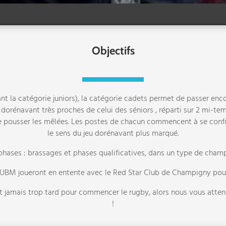
Objectifs
nt la catégorie juniors), la catégorie cadets permet de passer enco
 dorénavant très proches de celui des séniors , réparti sur 2 mi-te
 de pousser les mêlées. Les postes de chacun commencent à se conf
le sens du jeu dorénavant plus marqué.
hases : brassages et phases qualificatives, dans un type de champ
 l’UBM joueront en entente avec le Red Star Club de Champigny pou
est jamais trop tard pour commencer le rugby, alors nous vous att
!