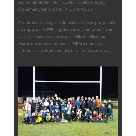
par
AdminUBM94
|
Juil 12, 2020
|
École de Rugby
,
Événement
,
Séniors
,
U10
,
U12
,
U14
,
U5
,
U8
Fort de la mise en place du plan de reprise progressive
du rugby par la FFR et grâce à la collaboration étroite
avec le service des sports de la Ville de Villiers sur
Marne que nous remercions, l’UBM a repris avec
enthousiasme le chemin des terrains ! Le cadre a...