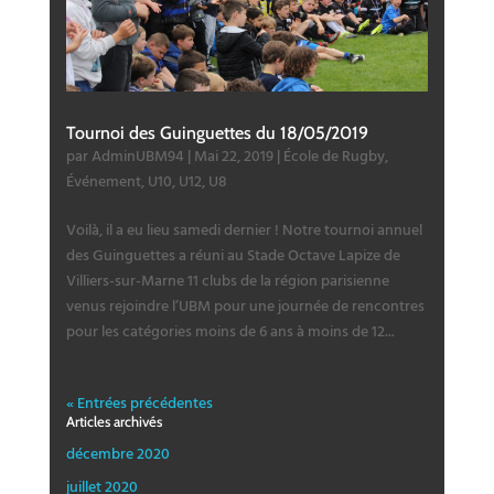
Tournoi des Guinguettes du 18/05/2019
par
AdminUBM94
|
Mai 22, 2019
|
École de Rugby
,
Événement
,
U10
,
U12
,
U8
Voilà, il a eu lieu samedi dernier ! Notre tournoi annuel
des Guinguettes a réuni au Stade Octave Lapize de
Villiers-sur-Marne 11 clubs de la région parisienne
venus rejoindre l’UBM pour une journée de rencontres
pour les catégories moins de 6 ans à moins de 12...
« Entrées précédentes
Articles archivés
décembre 2020
juillet 2020