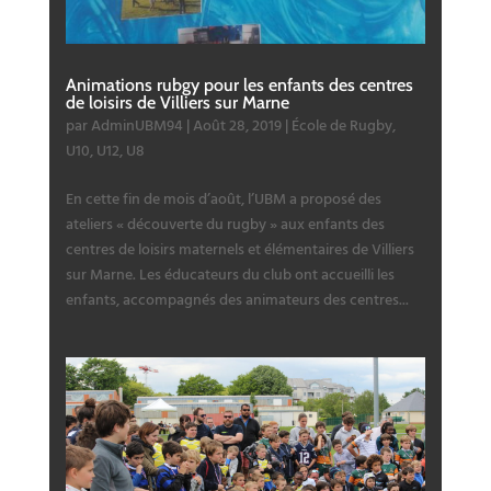
Animations rubgy pour les enfants des centres
de loisirs de Villiers sur Marne
par
AdminUBM94
|
Août 28, 2019
|
École de Rugby
,
U10
,
U12
,
U8
En cette fin de mois d’août, l’UBM a proposé des
ateliers « découverte du rugby » aux enfants des
centres de loisirs maternels et élémentaires de Villiers
sur Marne. Les éducateurs du club ont accueilli les
enfants, accompagnés des animateurs des centres...