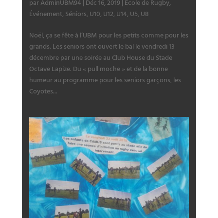
par
AdminUBM94
|
Déc 16, 2019
|
École de Rugby
,
Événement
,
Séniors
,
U10
,
U12
,
U14
,
U5
,
U8
Noël, ça se fête à l’UBM pour les petits comme pour les
grands. Les seniors ont ouvert le bal le vendredi 13
décembre par une soirée au Club House du Stade
Octave Lapize. Du « pull moche » et de la bonne
humeur au programme pour les seniors garçons, les
Coyotes...