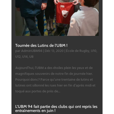
Tournée des Lutins de l’UBM !
par
AdminUBM94
|
Déc 13, 2020
|
École de Rugby
,
U10
,
U12
,
U14
,
U8
Aujourd’hui, l’UBM a des étoiles plein les yeux et de
magnifiques souvenirs de notre fin de journée hier.
Pourquoi donc? Parce qu’une trentaine de lutins et
lutines ont sillonné les rues hier en fin d’après midi et
toqué aux portes de près de...
L’UBM 94 fait partie des clubs qui ont repris les
entraînements en juin !