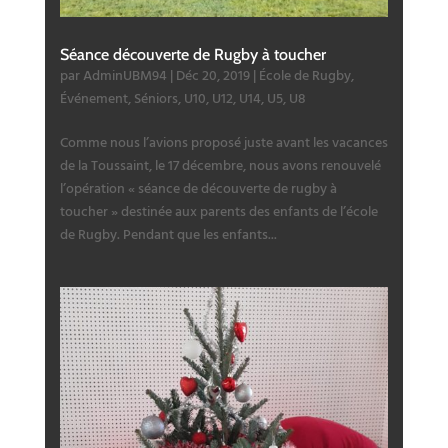
Séance découverte de Rugby à toucher
par
AdminUBM94
|
Déc 20, 2019
|
École de Rugby
,
Événement
,
Séniors
,
U10
,
U12
,
U14
,
U5
,
U8
Comme nous l’avions proposé juste avant les vacances
de la Toussaint, le 17 décembre, nous avons renouvelé
l’opération « séance de découverte de rugby à
toucher » destinée aux parents des enfants de l’école
de Rugby. Pendant que les enfants...