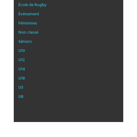
École de Rugby
Événement
Féminines
Non classé
Séniors
U10
U12
U14
U18
U5
U8