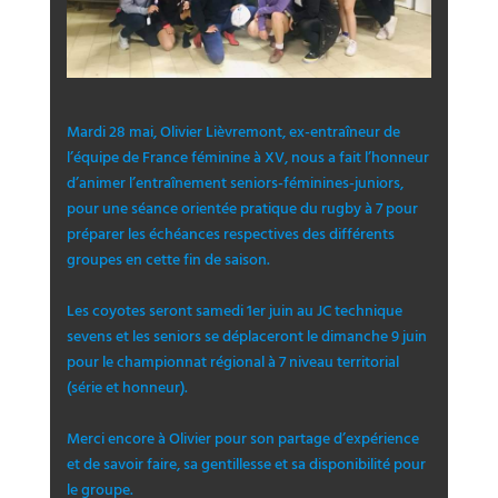
Mardi 28 mai, Olivier Lièvremont, ex-entraîneur de
l’équipe de France féminine à XV, nous a fait l’honneur
d’animer l’entraînement seniors-féminines-juniors,
pour une séance orientée pratique du rugby à 7 pour
préparer les échéances respectives des différents
groupes en cette fin de saison.
Les coyotes seront samedi 1er juin au JC technique
sevens et les seniors se déplaceront le dimanche 9 juin
pour le championnat régional à 7 niveau territorial
(série et honneur).
Merci encore à Olivier pour son partage d’expérience
et de savoir faire, sa gentillesse et sa disponibilité pour
le groupe.