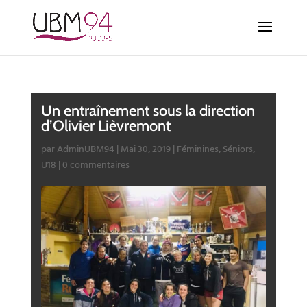
Un entraînement sous la direction
d’Olivier Lièvremont
par
AdminUBM94
|
Mai 30, 2019
|
Féminines
,
Séniors
,
U18
|
0 commentaires