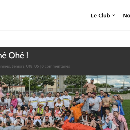
Le Club
No
hé Ohé !
inines
,
Séniors
,
U18
,
U5
|
0 commentaires