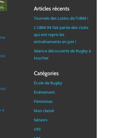
Articles récents
Tournée des Lutins de l’UBM !
L’UBM 94 fait partie des clubs
qui ont repris les
une
entraînements en juin !
Séance découverte de Rugby à
noi
toucher
Catégories
École de Rugby
 sur
Événement
Féminines
s a
Non classé
Séniors
U10