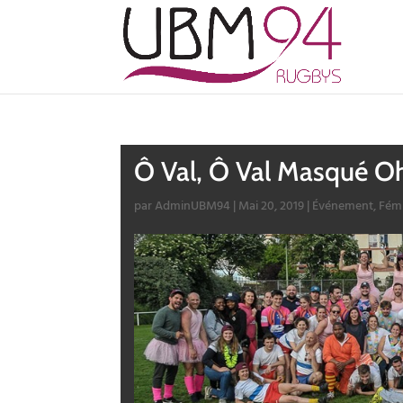
Ô Val, Ô Val Masqué O
par
AdminUBM94
|
Mai 20, 2019
|
Événement
,
Fém