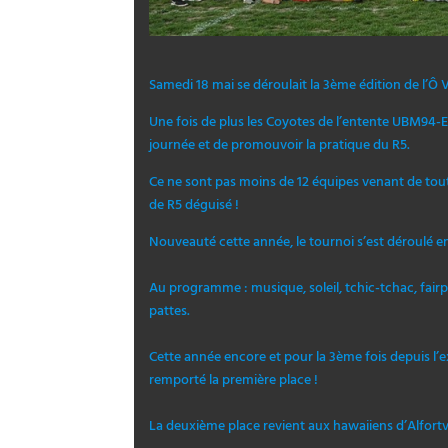
Samedi 18 mai se déroulait la 3ème édition de l’Ô
Une fois de plus les Coyotes de l’entente UBM94-E
journée et de promouvoir la pratique du R5.
Ce ne sont pas moins de 12 équipes venant de toute
de R5 déguisé !
Nouveauté cette année, le tournoi s’est déroulé en 
Au programme : musique, soleil, tchic-tchac, fair
pattes.
Cette année encore et pour la 3ème fois depuis l’
remporté la première place !
La deuxième place revient aux hawaiiens d’Alfortvi