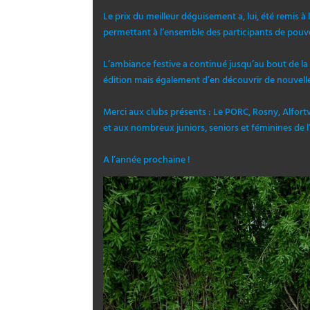
Le prix du meilleur déguisement a, lui, été remis à
permettant à l’ensemble des participants de pouv
L’ambiance festive a continué jusqu’au bout de la
édition mais également d’en découvrir de nouvelle
Merci aux clubs présents : Le PORC, Rosny, Alfortvi
et aux nombreux juniors, seniors et féminines de 
A l’année prochaine !