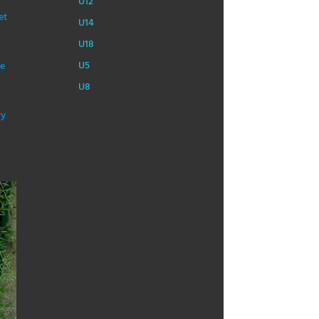
U12
et
U14
U18
U5
me
U8
ry