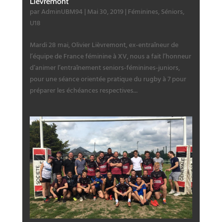
Lièvremont
par
AdminUBM94
|
Mai 30, 2019
|
Féminines
,
Séniors
,
U18
Mardi 28 mai, Olivier Lièvremont, ex-entraîneur de
l’équipe de France féminine à XV, nous a fait l’honneur
d’animer l’entraînement seniors-féminines-juniors,
pour une séance orientée pratique du rugby à 7 pour
préparer les échéances respectives...