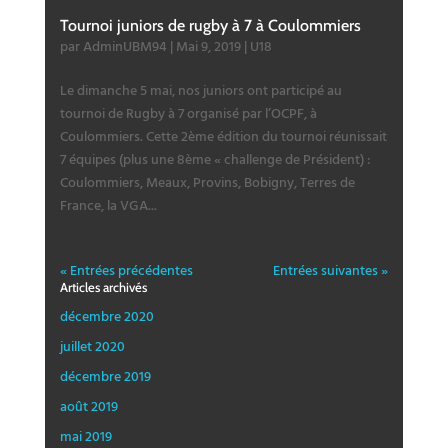
Tournoi juniors de rugby à 7 à Coulommiers
par
AdminUBM94
|
Mai 9, 2019
|
U18
Le dimanche 5 mai, nos juniors ont participé au
tournoi de Rugby à 7 organisé par l’OCPF, à
Coulommiers. Cette 2ème édition du tournoi réunissait
7 équipes (plus une 8ème « challenge de Président) :
Coulommiers, Meaux, Provins, Bobigny, Terres de
France, la VGA...
« Entrées précédentes
Entrées suivantes »
Articles archivés
décembre 2020
juillet 2020
décembre 2019
août 2019
mai 2019