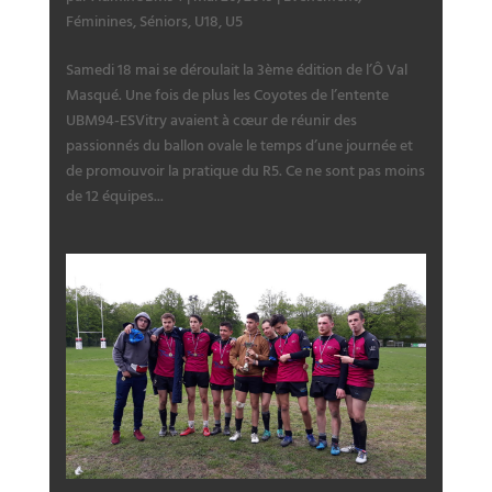
Féminines
,
Séniors
,
U18
,
U5
Samedi 18 mai se déroulait la 3ème édition de l’Ô Val
Masqué. Une fois de plus les Coyotes de l’entente
UBM94-ESVitry avaient à cœur de réunir des
passionnés du ballon ovale le temps d’une journée et
de promouvoir la pratique du R5. Ce ne sont pas moins
de 12 équipes...