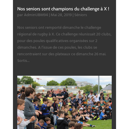
Nos seniors sont champions du challenge à X !
par
AdminUBM94
|
Mai 28, 2019
|
Séniors
Nos seniors ont remporté dimanche le challenge
régional de rugby à X. Ce challenge réunissait 20 clubs,
pour des poules qualificatives organisées sur 2
dimanches. A l’issue de ces poules, les clubs se
rencontraient sur des plateaux ce dimanche 26 mai.
Sortis...