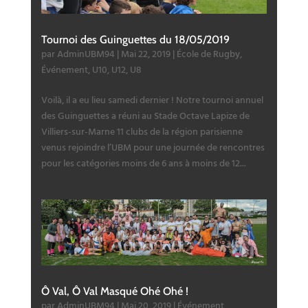
Tournoi des Guinguettes du 18/05/2019
par
AdminUBM94
|
Mai 22, 2019
|
École de Rugby
,
Événement
,
U10
,
U12
,
U8
Voilà, il a eu lieu samedi dernier ! Notre tournoi annuel
des Guinguettes a réuni au Stade Octave Lapize de
Villiers-sur-Marne 11 clubs de la région parisienne
venus rejoindre l’UBM pour une journée de rencontres
pour les catégories moins de 6 ans à moins de 12...
Ô Val, Ô Val Masqué Ohé Ohé !
par
AdminUBM94
|
Mai 20, 2019
|
Événement
,