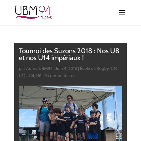
Tournoi des Suzons 2018 : Nos U8
et nos U14 impériaux !
par
AdminUBM94
|
Juin 4, 2018
|
École de Rugby
,
U10
,
U12
,
U14
,
U8
|
0 commentaires